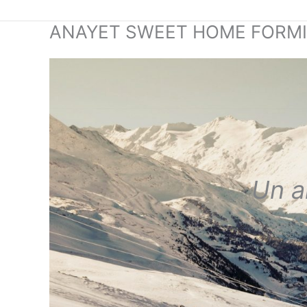
Ir
al
ANAYET SWEET HOME FORM
contenido
Un a