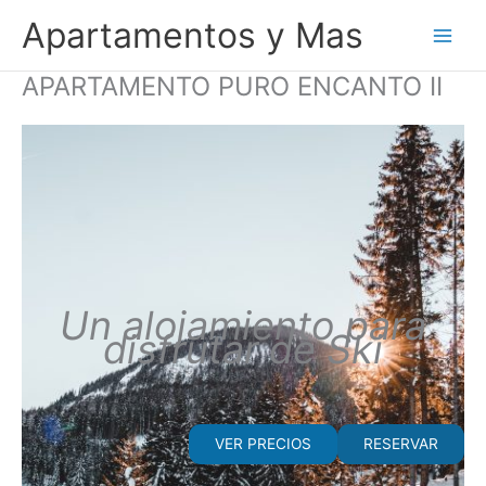
Ir
Apartamentos y Mas
al
contenido
APARTAMENTO PURO ENCANTO II
Un alojamiento para
disfrutar de Ski
VER PRECIOS
RESERVAR